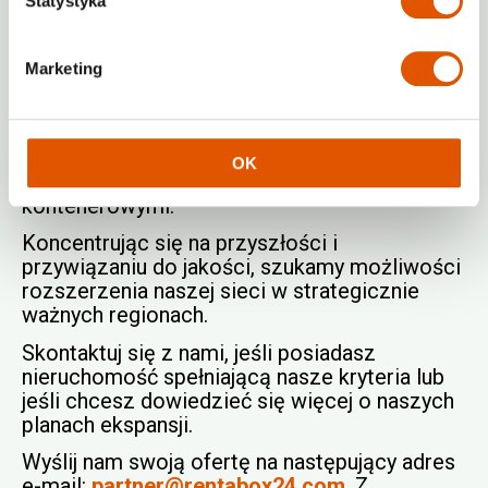
Statystyka
Poszukujemy nieruchomości, które idealnie
pasują do naszej koncepcji pod względem
lokalizacji i charakterystyki oraz oferują
Marketing
wysoki poziom zadowolenia klientów.
Jesteśmy otwarci na nabycie istniejących
budynków, które można przekształcić w
obiekt self-storage, a także jesteśmy
OK
zainteresowani odpowiednimi lokalizacjami
kontenerowymi.
Koncentrując się na przyszłości i
przywiązaniu do jakości, szukamy możliwości
rozszerzenia naszej sieci w strategicznie
ważnych regionach.
Skontaktuj się z nami, jeśli posiadasz
nieruchomość spełniającą nasze kryteria lub
jeśli chcesz dowiedzieć się więcej o naszych
planach ekspansji.
Wyślij nam swoją ofertę na następujący adres
e-mail:
partner@rentabox24.com
. Z