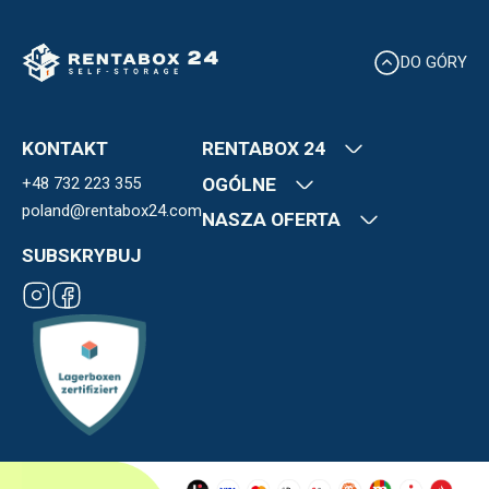
DO GÓRY
KONTAKT
RENTABOX 24
+48 732 223 355
Kim jesteśmy
OGÓLNE
Nasze lokalizacje
poland@rentabox24.com
Kontakt
NASZA OFERTA
FAQ
OWU
Kariera
Blog
SUBSKRYBUJ
Polityka Prywatności
Ekspansja
Boksy magazynowe
Płatności
Franczyza
Regulamin