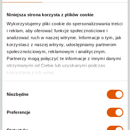
Dostępność strefy załadunku w pobliżu
wejścia (preferowane)
Niniejsza strona korzysta z plików cookie
Obiekty kontenerowe
Wykorzystujemy pliki cookie do spersonalizowania treści
i reklam, aby oferować funkcje społecznościowe i
Miasta:
co najmniej 30 000
analizować ruch w naszej witrynie. Informacje o tym, jak
mieszkańców
korzystasz z naszej witryny, udostępniamy partnerom
Wielkość:
od 1 000 do 5 000 m²
społecznościowym, reklamowym i analitycznym.
Partnerzy mogą połączyć te informacje z innymi danymi
Lokalizacja:
Dobra dostępność, blisko
otrzymanymi od Ciebie lub uzyskanymi podczas
głównych dróg, najlepiej asfaltowych
korzystania z ich usług.
lub betonowych
Umowa:
Długoterminowa dzierżawa
Wybór
Niezbędne
Nasza wizja
zgody
Nasza strategia ekspansji ma na celu
Preferencje
zapewnienie wysokiej jakości, łatwo
dostępnych i bezpiecznych rozwiązań
magazynowych w centrach miast.