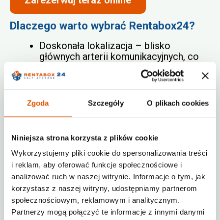
Zarezerwuj teraz online
Dlaczego warto wybrać Rentabox24?
Doskonała lokalizacja – blisko
głównych arterii komunikacyjnych, co
ułatwia transport do mini-magazynów
Ursynów.
Atrakcyjne ceny – elastyczne opcje
Zgoda
Szczegóły
O plikach cookies
wynajmu dostosowane do różnych
budżetów.
Dostęp 24/7 – możesz korzystać z
Niniejsza strona korzysta z plików cookie
wynajętej komórki lokatorskiej w
dogodnym dla siebie czasie.
Wykorzystujemy pliki cookie do spersonalizowania treści
i reklam, aby oferować funkcje społecznościowe i
Dodatkowe udogodnienia – możliwość
analizować ruch w naszej witrynie. Informacje o tym, jak
skorzystania z wózków
korzystasz z naszej witryny, udostępniamy partnerom
transportowych na miejscu.
społecznościowym, reklamowym i analitycznym.
Co możesz przechowywać w komórce
Partnerzy mogą połączyć te informacje z innymi danymi