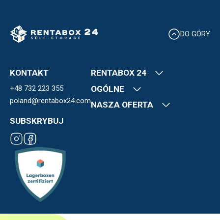
DO GÓRY
KONTAKT
RENTABOX 24
+48 732 223 355
Kim jesteśmy
OGÓLNE
Nasze lokalizacje
poland@rentabox24.com
Kontakt
NASZA OFERTA
FAQ
OWU
Kariera
Blog
SUBSKRYBUJ
Polityka Prywatności
Ekspansja
Boksy magazynowe
Płatności
Franczyza
Regulamin