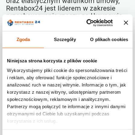
oraz elastycznym warunkom umowy,
Rentabox24 jest liderem w zakresie
przechowywania rzeczy na Ursynowie
Dlaczego warto wybrać Rentabox24?
Doskonała lokalizacja
– blisko
Zgoda
Szczegóły
O plikach cookies
głównych arterii komunikacyjnych,
co ułatwia transport do
mini-
magazynów Ursynów
Niniejsza strona korzysta z plików cookie
Atrakcyjne ceny
– elastyczne opcje
Wykorzystujemy pliki cookie do spersonalizowania treści
wynajmu dostosowane do różnych
i reklam, aby oferować funkcje społecznościowe i
budżetów.
analizować ruch w naszej witrynie. Informacje o tym, jak
korzystasz z naszej witryny, udostępniamy partnerom
Dostęp 24/7
– możesz korzystać z
społecznościowym, reklamowym i analitycznym.
wynajętej komórki lokatorskiej w
Partnerzy mogą połączyć te informacje z innymi danymi
dogodnym dla siebie czasie.
otrzymanymi od Ciebie lub uzyskanymi podczas
Dodatkowe udogodnienia
–
korzystania z ich usług.
możliwość skorzystania z wózków
transportowych na miejscu