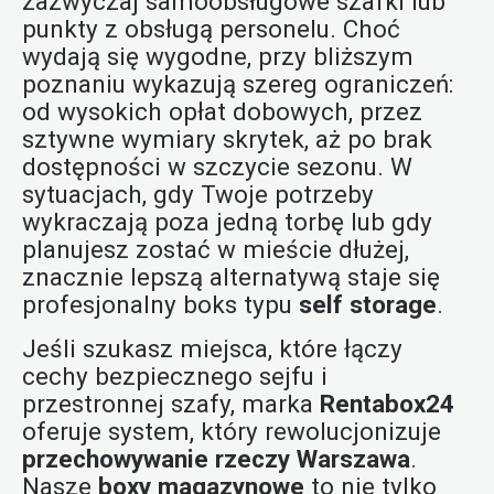
zazwyczaj samoobsługowe szafki lub
punkty z obsługą personelu. Choć
wydają się wygodne, przy bliższym
poznaniu wykazują szereg ograniczeń:
od wysokich opłat dobowych, przez
sztywne wymiary skrytek, aż po brak
dostępności w szczycie sezonu. W
sytuacjach, gdy Twoje potrzeby
wykraczają poza jedną torbę lub gdy
planujesz zostać w mieście dłużej,
znacznie lepszą alternatywą staje się
profesjonalny boks typu
self storage
.
Jeśli szukasz miejsca, które łączy
cechy bezpiecznego sejfu i
przestronnej szafy, marka
Rentabox24
oferuje system, który rewolucjonizuje
przechowywanie rzeczy Warszawa
.
Nasze
boxy magazynowe
to nie tylko