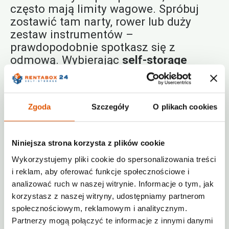
często mają limity wagowe. Spróbuj
zostawić tam narty, rower lub duży
zestaw instrumentów –
prawdopodobnie spotkasz się z
odmową. Wybierając
self-storage
Warszawa 24/7
w sieci Rentabox24,
zyskujesz dostęp do swoich rzeczy o
każdej porze dnia i nocy. Jest to
Zgoda
Szczegóły
O plikach cookies
kluczowe, jeśli Twój pociąg lub lot
odbywa się w niestandardowych
godzinach. Nasze
boksy magazynowe
Niniejsza strona korzysta z plików cookie
są w pełni zautomatyzowane –
Wykorzystujemy pliki cookie do spersonalizowania treści
wynajmujesz je online, a kod dostępu
i reklam, aby oferować funkcje społecznościowe i
otrzymujesz natychmiast na telefon.
analizować ruch w naszej witrynie. Informacje o tym, jak
Co więcej,
self storage Warszawa
to
korzystasz z naszej witryny, udostępniamy partnerom
gwarancja bezpieczeństwa. Publiczne
społecznościowym, reklamowym i analitycznym.
przechowalnie to miejsca o ogromnej
Partnerzy mogą połączyć te informacje z innymi danymi