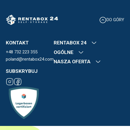
DO GÓRY
KONTAKT
RENTABOX 24
+48 732 223 355
Kim jesteśmy
OGÓLNE
Nasze lokalizacje
poland@rentabox24.com
Kontakt
NASZA OFERTA
FAQ
OWU
Kariera
Blog
SUBSKRYBUJ
Polityka Prywatności
Ekspansja
Boksy magazynowe
Płatności
Franczyza
Regulamin