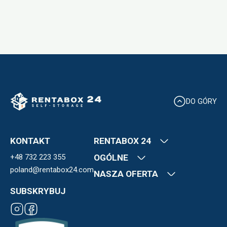
DO GÓRY
KONTAKT
RENTABOX 24
+48 732 223 355
Kim jesteśmy
OGÓLNE
Nasze lokalizacje
poland@rentabox24.com
Kontakt
NASZA OFERTA
FAQ
OWU
Kariera
Blog
SUBSKRYBUJ
Polityka Prywatności
Ekspansja
Boksy magazynowe
Płatności
Franczyza
Regulamin