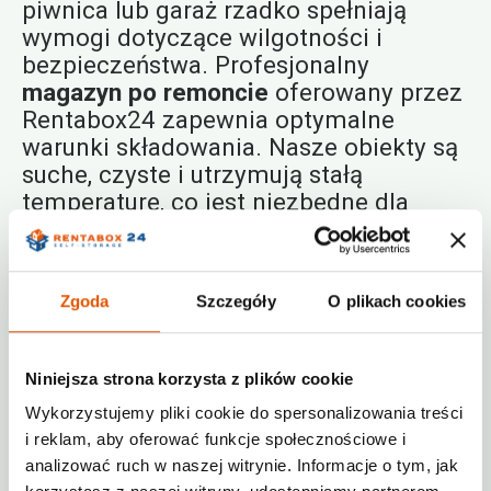
piwnica lub garaż rzadko spełniają
wymogi dotyczące wilgotności i
bezpieczeństwa. Profesjonalny
magazyn po remoncie
oferowany przez
Rentabox24 zapewnia optymalne
warunki składowania. Nasze obiekty są
suche, czyste i utrzymują stałą
temperaturę, co jest niezbędne dla
mebli wykonanych z drewna i
delikatnych tapicerek. Dzięki temu
masz pewność, że po zakończonym
Zgoda
Szczegóły
O plikach cookies
remoncie Twoje wyposażenie będzie
wyglądało tak samo, jak przed nim.
Niniejsza strona korzysta z plików cookie
Magazynowanie w Warszawie –
Wykorzystujemy pliki cookie do spersonalizowania treści
elastyczność i wygoda
i reklam, aby oferować funkcje społecznościowe i
analizować ruch w naszej witrynie. Informacje o tym, jak
Wybierając
magazynowanie w