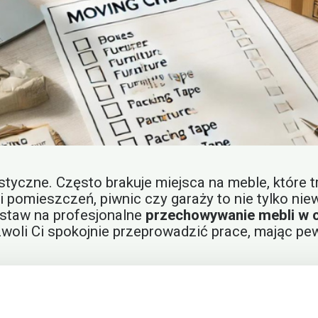
tyczne. Często brakuje miejsca na meble, które 
 pomieszczeń, piwnic czy garaży to nie tylko nie
staw na profesjonalne
przechowywanie mebli w 
zwoli Ci spokojnie przeprowadzić prace, mając p
a Twoich mebli
rudu, które mogą zniszczyć meble. Wilgoć, farba, 