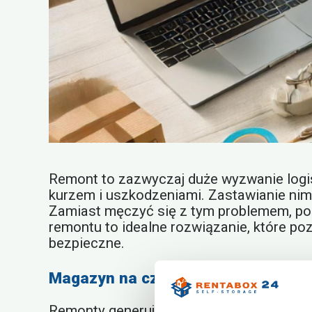
Remont to zazwyczaj duże wyzwanie logis
kurzem i uszkodzeniami. Zastawianie nimi
Zamiast męczyć się z tym problemem, po
remontu to idealne rozwiązanie, które po
bezpieczne.
Magazyn na czas remontu a ochron
Remonty generują ogromne ilości pyłu i b