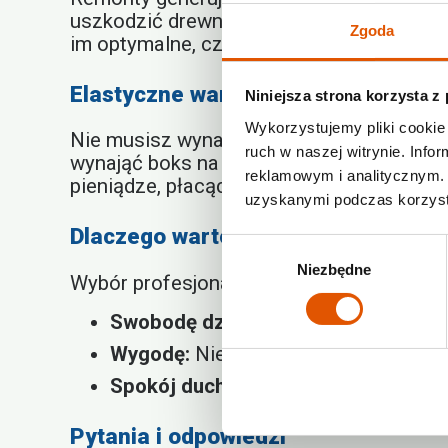
uszkodzić drewno, tapicerkę i metalowe 
Zgoda
im optymalne, czyste i suche warunki. M
Elastyczne warunki na przechowywa
Niniejsza strona korzysta z
Wykorzystujemy pliki cookie 
Nie musisz wynajmować magazynu na dług
ruch w naszej witrynie. Inf
wynająć boks na czas trwania remontu, np.
reklamowym i analitycznym. 
pieniądze, płacąc tylko za faktycznie wy
uzyskanymi podczas korzysta
Dlaczego warto wybrać profesjona
Wybór
Niezbędne
zgody
Wybór profesjonalnego magazynu ma wiele
Swobodę działania:
Pusta przestrze
Wygodę:
Nie musisz martwić się o tra
Spokój ducha:
Masz pewność, że Twoj
Pytania i odpowiedzi