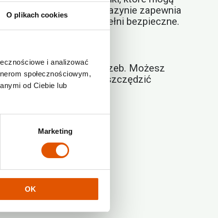
tu
w profesjonalnym magazynie zapewnia
O plikach cookies
, że Twoje meble są w pełni bezpieczne.
ołecznościowe i analizować
stosowane do Twoich potrzeb. Możesz
artnerom społecznościowym,
zanie, które pozwala Ci oszczędzić
anymi od Ciebie lub
ULATOR
.
Marketing
i, zyskujesz również:
rtowe.
e czekają na powrót.
OK