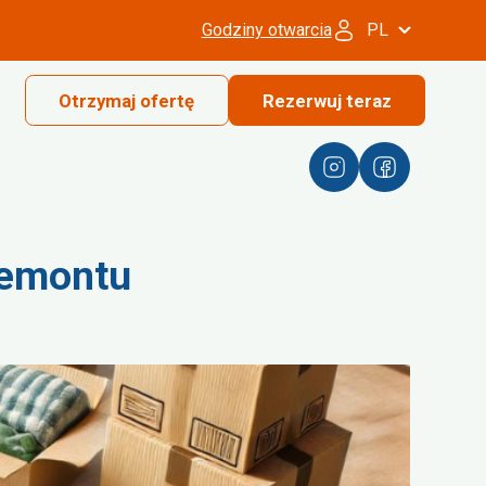
Godziny otwarcia
PL
Otrzymaj ofertę
Rezerwuj teraz
remontu