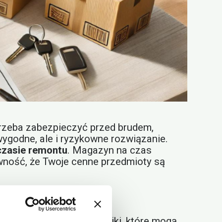
trzeba zabezpieczyć przed brudem,
wygodne, ale i ryzykowne rozwiązanie.
czasie remontu
. Magazyn na czas
ewność, że Twoje cenne przedmioty są
gips – to wszystko czynniki, które mogą