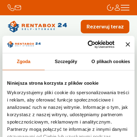
Rezerwuj teraz
Magazyn
Auf Karte anzeigen
Zgoda
Szczegóły
O plikach cookies
Niniejsza strona korzysta z plików cookie
Warszawa, Ursynów
ul.Kulczyńskiego 14
Wykorzystujemy pliki cookie do spersonalizowania treści
XS
S
M
L
i reklam, aby oferować funkcje społecznościowe i
Brak dostępnych boksów
analizować ruch w naszej witrynie. Informacje o tym, jak
+48732223355
korzystasz z naszej witryny, udostępniamy partnerom
poland@rentabox24.com
społecznościowym, reklamowym i analitycznym.
Dostęp 24/7
Partnerzy mogą połączyć te informacje z innymi danymi
Od
167.48 zł
Miesięcznie
otrzymanymi od Ciebie lub uzyskanymi podczas