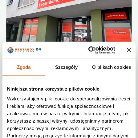
Zgoda
Szczegóły
O plikach cookies
Niniejsza strona korzysta z plików cookie
From
1€
/ Month
Wykorzystujemy pliki cookie do spersonalizowania treści
i reklam, aby oferować funkcje społecznościowe i
Video surveillance
Heated
analizować ruch w naszej witrynie. Informacje o tym, jak
Various sizes
korzystasz z naszej witryny, udostępniamy partnerom
społecznościowym, reklamowym i analitycznym.
+4314120107
Partnerzy mogą połączyć te informacje z innymi danymi
oesterreich@rentabox24.com