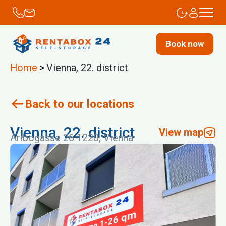
Book now
Home
>
Vienna, 22. district
Back to our locations
Vienna, 22. district
View map
Aribogasse 26 1220, Vienna