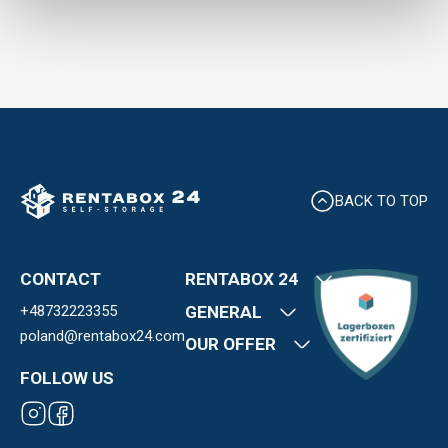
BACK TO TOP
CONTACT
RENTABOX 24
+48732223355
About us
GENERAL
Locations and
poland@rentabox24.com
Contact
OUR OFFER
prices
Terms and
FAQ
News
FOLLOW US
conditions
Career
Storage Rooms
Privacy Policy
Expansion
Franchise
Rules