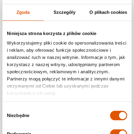
Zgoda
Szczegóły
O plikach cookies
Niniejsza strona korzysta z plików cookie
Wykorzystujemy pliki cookie do spersonalizowania treści
i reklam, aby oferować funkcje społecznościowe i
analizować ruch w naszej witrynie. Informacje o tym, jak
korzystasz z naszej witryny, udostępniamy partnerom
społecznościowym, reklamowym i analitycznym.
Partnerzy mogą połączyć te informacje z innymi danymi
otrzymanymi od Ciebie lub uzyskanymi podczas
From
1zł
/ Month
korzystania z ich usług.
Monitoring
Heated
Various sizes
Wybór
+48732223355
Niezbędne
zgody
poland@rentabox24.com
Access times 24/7
Preferencje