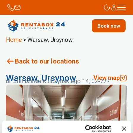
Book now
Home
>
Warsaw, Ursynow
Back to our locations
Warsaw, Ursynow
View map
ul. Stanisława Kulczyńskiego 14, 02-777