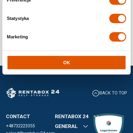
XS
S
M
L
Available
4
from
33
Units
Statystyka
Check prices
Marketing
OK
BACK TO TOP
CONTACT
RENTABOX 24
+48732223355
About us
GENERAL
Locations and